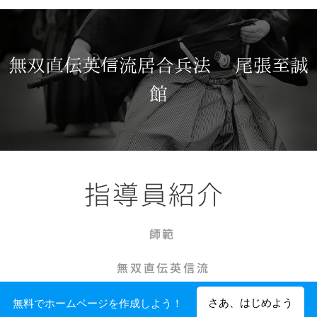
無双直伝英信流居合兵法 尾張至誠
館
指導員紹介
師範
無双直伝英信流
範士八段
さあ、はじめよう
無料でホームページを作成しよう！
中部地区居合道連盟 理事長