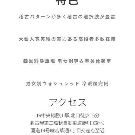
稽古パターンが多く稽古の選択肢が豊富
大会入賞実績の実力ある高段者多数在籍
🅿無料駐車場
男女別更衣室兼休憩
室
男女別ウォシュレット 冷暖房完備
アクセス
JR中央線勝川駅 北口徒歩15分
名古屋第二環状自動車道勝川IC近く
国道19号線若草通3丁目交差点至近